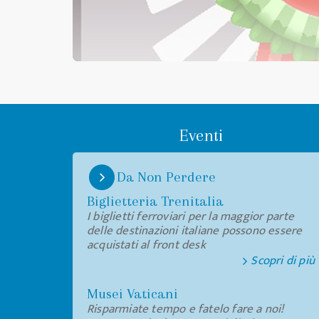
Eventi
Da Non Perdere
Biglietteria Trenitalia
I biglietti ferroviari per la maggior parte
delle destinazioni italiane possono essere
acquistati al front desk
Scopri di più
Musei Vaticani
Risparmiate tempo e fatelo fare a noi!