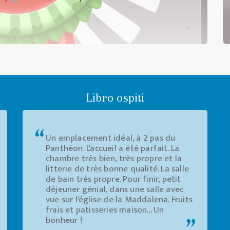
Libro ospiti
Un emplacement idéal, à 2 pas du
Panthéon. L'accueil a été parfait. La
chambre très bien, très propre et la
litterie de très bonne qualité. La salle
de bain très propre. Pour finir, petit
déjeuner génial, dans une salle avec
vue sur l'église de la Maddalena. Fruits
frais et patisseries maison... Un
bonheur !