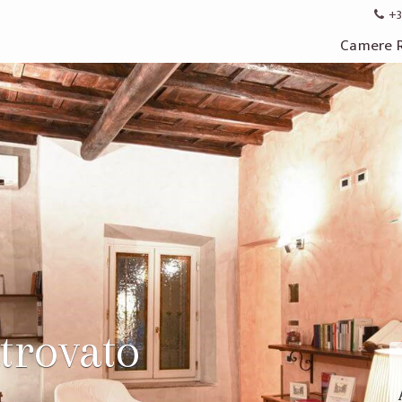
+3
Camere 
trovato